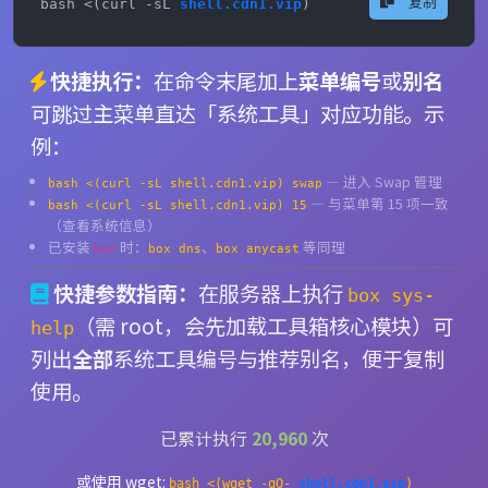
复制
bash <(curl -sL 
shell.cdn1.vip
)
快捷执行：
在命令末尾加上
菜单编号
或
别名
可跳过主菜单直达「系统工具」对应功能。示
例：
— 进入 Swap 管理
bash <(curl -sL shell.cdn1.vip) swap
— 与菜单第 15 项一致
bash <(curl -sL shell.cdn1.vip) 15
（查看系统信息）
已安装
时：
、
等同理
box
box dns
box anycast
快捷参数指南：
在服务器上执行
box sys-
（需 root，会先加载工具箱核心模块）可
help
列出
全部
系统工具编号与推荐别名，便于复制
使用。
已累计执行
20,960
次
或使用 wget:
bash <(wget -qO-
shell.cdn1.vip
)