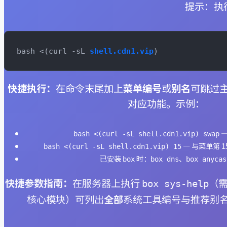
提示：执
bash <(curl -sL 
shell.cdn1.vip
)
快捷执行：
在命令末尾加上
菜单编号
或
别名
可跳过
对应功能。示例：
—
bash <(curl -sL shell.cdn1.vip) swap
— 与菜单第 
bash <(curl -sL shell.cdn1.vip) 15
已安装
时：
、
box
box dns
box anycas
快捷参数指南：
在服务器上执行
（需
box sys-help
核心模块）可列出
全部
系统工具编号与推荐别